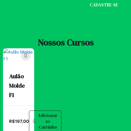
CADASTRE-SE
Nossos Cursos
Aulão
Molde
F1
Adicionar
ao
R$
197,00
Carrinho