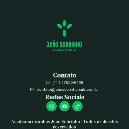
Contato
(11) 97625-6498
contato@joaosobrinhonails.com.br
Redes Sociais
I
Y
T
n
o
i
s
u
k
t
t
t
Academia de unhas João Sobrinho - Todos os direitos
a
u
o
reservados