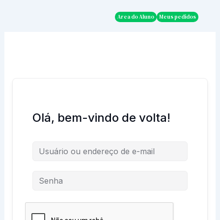
Ir
para
Area do Aluno
Meus pedidos
o
conteúdo
Olá, bem-vindo de volta!