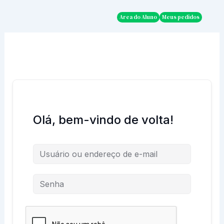
Ir
para
Area do Aluno
Meus pedidos
o
conteúdo
Olá, bem-vindo de volta!