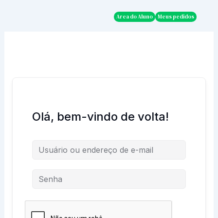
Ir
para
Area do Aluno
Meus pedidos
o
conteúdo
Olá, bem-vindo de volta!