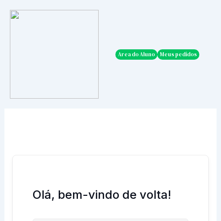
Ir
para
o
conteúdo
Area do Aluno
Meus pedidos
Olá, bem-vindo de volta!