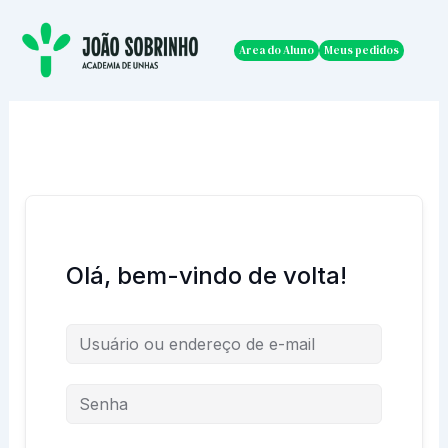
Ir
para
Area do Aluno
Meus pedidos
o
conteúdo
Olá, bem-vindo de volta!