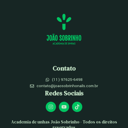
Contato
(11) 97625-6498
contato@joaosobrinhonails.com.br
Redes Sociais
I
Y
T
n
o
i
s
u
k
t
t
t
Academia de unhas João Sobrinho - Todos os direitos
a
u
o
reservados