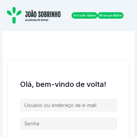
Ir
para
Area do Aluno
Meus pedidos
o
conteúdo
Olá, bem-vindo de volta!