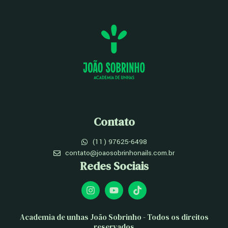
Contato
(11) 97625-6498
contato@joaosobrinhonails.com.br
Redes Sociais
I
Y
T
n
o
i
s
u
k
t
t
t
Academia de unhas João Sobrinho - Todos os direitos
a
u
o
reservados