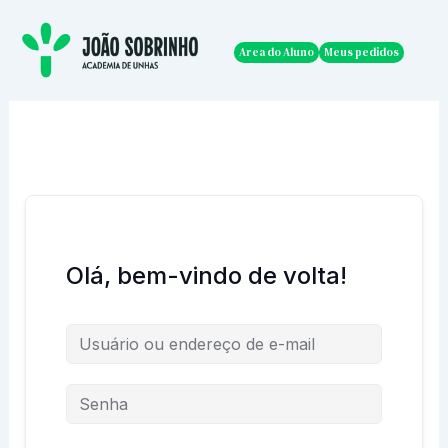
Ir
para
Area do Aluno
Meus pedidos
o
conteúdo
Olá, bem-vindo de volta!