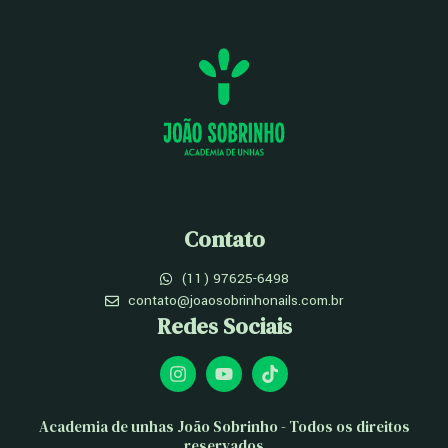
Contato
(11) 97625-6498
contato@joaosobrinhonails.com.br
Redes Sociais
I
Y
T
n
o
i
s
u
k
t
t
t
Academia de unhas João Sobrinho - Todos os direitos
a
u
o
reservados